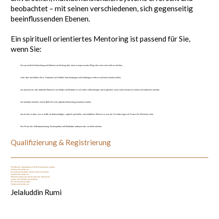
beobachtet – mit seinen verschiedenen, sich gegenseitig
beeinflussenden Ebenen.
Ein spirituell orientiertes Mentoring ist passend für Sie,
wenn Sie:
Ihre persönliche Entwicklung und Selbstverwirklichung über einen transpersonalen Weg erforschen und erfahren möchten,
mehr über den Einfluss Ihrer Gedanken auf Gefühle, Entscheidungen und Handlungen erfahren und damit arbeiten wollen,
das dynamische, interaktionelle Netzwerk von Aktion und Reaktion in sich selbst, in Beziehungen und im globalen, universellen Kontext verstehen und entdecken möchten,
herausfinden möchten, welche Rolle Sie in der globalen Entwicklung einnehmen wollen,
bereit sind, zu üben, was es heißt, ein bodenständiger, zugleich spiritueller und weltoffener Mensch zu sein, der Veränderungen als Chance für Wachstum sieht,
Ihre Praxis der Selbstbeobachtung, Kontemplation und Meditation aufbauen oder vertiefen möchten.
Qualifizierung & Registrierung
Die Brise bei Tagesanbruch will dir Geheimnisse verraten.
Schlaf nicht wieder ein.
Du musst um das bitten, das du wirklich wünschst.
Schlaf nicht wieder ein.
Menschen gehen hin und her über die Türschwelle
wo die zwei Welten sich berühren.
Die Tür ist rund und offen.
Schlaf nicht wieder ein.
Jelaluddin Rumi