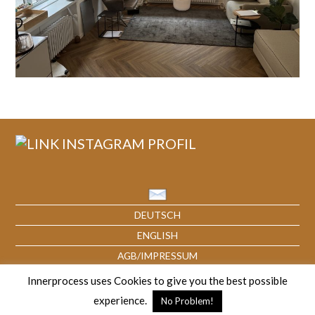
DEUTSCH
ENGLISH
AGB/IMPRESSUM
Innerprocess uses Cookies to give you the best possible
© Jasmin Bloch MSc, innerprocess
experience.
No Problem!